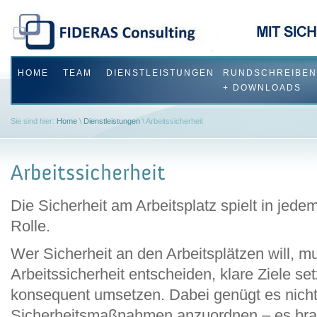
HOME
TEAM
DIENSTLEISTUNGEN
RUNDSCHREIBEN
+ DOWNLOADS
Sie sind hier:
Home
\
Dienstleistungen
\ Arbeitssicherheit
Die Sicherheit am Arbeitsplatz spielt in jede
Rolle.
Wer Sicherheit an den Arbeitsplätzen will, m
Arbeitssicherheit entscheiden, klare Ziele se
konsequent umsetzen. Dabei genügt es nicht,
Sicherheitsmaßnahmen anzuordnen – es brau